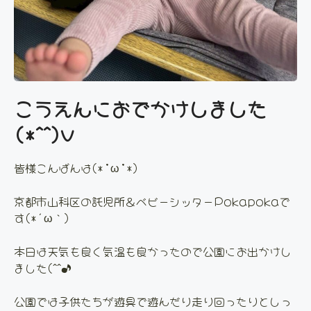
こうえんにおでかけしました
(*^^)v
皆様こんばんは(*’ω’*)
京都市山科区の託児所＆ベビーシッターPokapokaで
す(*´ω｀)
本日は天気も良く気温も良かったので公園にお出かけし
ました(^^♪
公園では子供たちが遊具で遊んだり走り回ったりとしっ