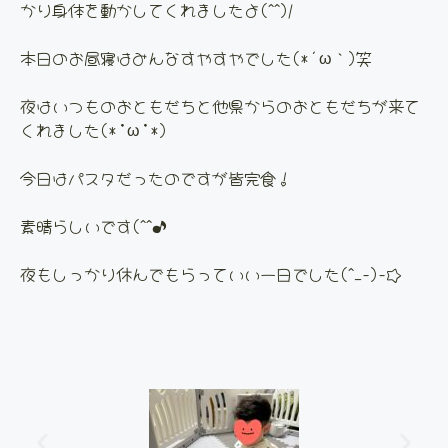
かり身体を動かしてくれましたよ(^^)/
本日のお昼寝はみんなすやすやでした(*´ω｀)笑
夜はいつものおともだちと他県からのおともだちが来て
くれました(*’ω’*)
今日はパスタだったのですが皆完食！
素晴らしいです(^^♪
夜もしっかり休んでもらっていい一日でした(^_-)-☆