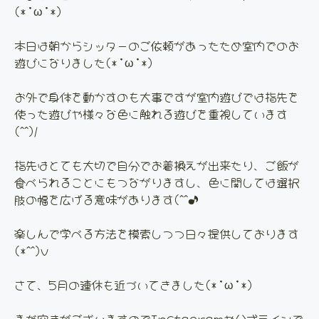
(*’ω’*)
本日は朝からシッターのご依頼があったため室内でのお
遊びになりました(*’ω’*)
お外で身体を動かすのも大事ですが室内遊びでは指先を
使った遊びや様々な色に触れる遊びを重視しています
(^^)/
指先はとても大切で自分でお着換えが出来たり、ご飯が
食べられることにもつながりますし、色に関しては選択
肢の幅を広げる意味があります(^^♪
楽しんで学べる方法を模索しつつ日々提供しております
(*^^)v
さて、5月の連休も近づいてきました(*’ω’*)
まだ空きがございますのでInstagramや公式ラインで