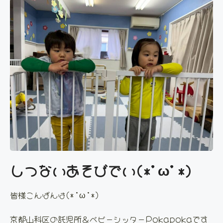
しつないあそびでい(*'ω'*)
皆様こんばんは(*’ω’*)
京都山科区の託児所＆ベビーシッターPokapokaです