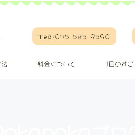
Tel:075-585-9590
方法
料金について
1日のすご
Pokapokaブロ