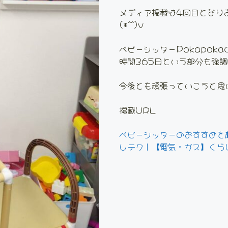
メディア掲載は4回目となり
(*^^)v
ベビーシッターPokapok
時間365日という部分も強調頂
今後とも頑張っていこうと思
掲載URL
ベビーシッターのおすすめを
しテク｜【電気・ガス】くら