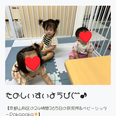
たのしいすいようび(^^♪
【京都山科区の24時間365日の託児所&ベビーシッタ
ーPokapoka
】