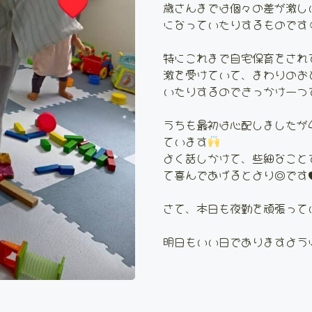
歳さんまでは個々の差が激し
になっていたりするものです
特にこれまで自宅保育をされ
激を受けていて、まわりのお
いたりするのできっかけ一つ
うちも最初は心配しましたが
ています
よく話しかけて、些細なこと
て喜んであげるとより◎です
さて、本日も夜勤を頑張って
明日もいい日でありますよう