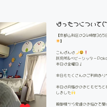
はったつについて(^
【京都山科区の24時間365
】
こんばんは
託児所&ベビーシッターPoka
本日は金曜日！
本日もたくさんのご利用あり
本日は月極めのおともだちと
しました
親御様から発達のお悩みを聞