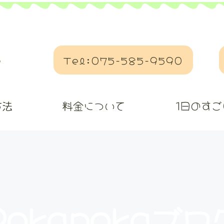
Tel:075-585-9590
方法
料金について
1日のすご
Pokapokaブロ