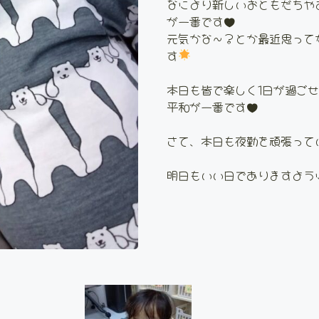
なにより新しいおともだちや
が一番です♥
元気かな〜？とか最近思って
す
本日も皆で楽しく1日が過ご
平和が一番です♥
さて、本日も夜勤を頑張って
明日もいい日でありますよう