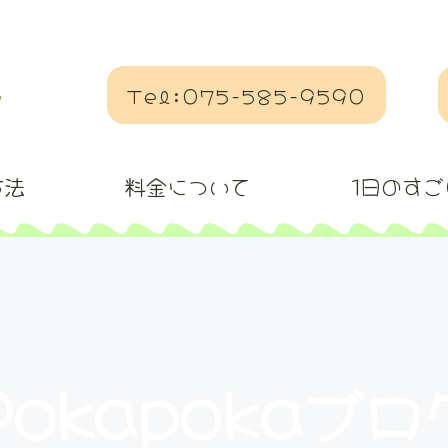
Tel:075-585-9590
方法
料金について
1日のすご
Pokapokaブロ