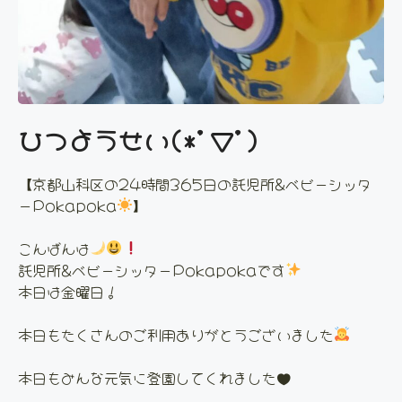
ひつようせい(*'▽')
【京都山科区の24時間365日の託児所&ベビーシッタ
ーPokapoka
】
こんばんは
託児所&ベビーシッターPokapokaです
本日は金曜日！
本日もたくさんのご利用ありがとうございました
本日もみんな元気に登園してくれました♥