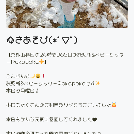
ゆきあそび(*'▽')
【京都山科区の24時間365日の託児所&ベビーシッタ
ーPokapoka
】
こんばんは
託児所&ベビーシッターPokapokaです
本日は月曜日！
本日もたくさんのご利用ありがとうございました
本日もみんな元気に登園してくれました♥
本日は昨夜積もった雪で雪遊びをしました☺