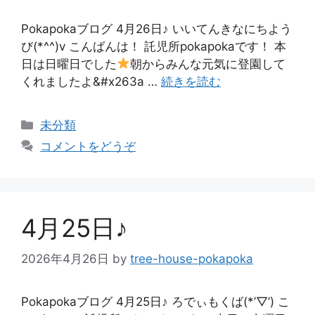
Pokapokaブログ 4月26日♪ いいてんきなにちよう
び(*^^)v こんばんは！ 託児所pokapokaです！ 本
日は日曜日でした
朝からみんな元気に登園して
くれましたよ&#x263a …
続きを読む
未分類
コメントをどうぞ
4月25日♪
2026年4月26日
by
tree-house-pokapoka
Pokapokaブログ 4月25日♪ ろでぃもくば(*’▽’) こ