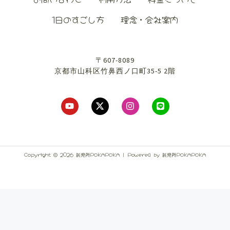
1日のすごし方
理念・会社案内
〒607-8089
京都市山科区竹鼻西ノ口町35-5 2階
Copyright © 2026 託児所POKAPOKA | Powered by 託児所POKAPOKA