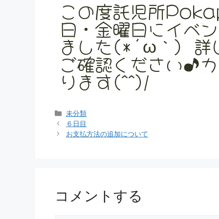
この度託児所Poka
日・金曜日にイベン
ました(*´ω｀) 詳
ご確認ください♪カ
ります(^^)/
未分類
６日目
お支払方法の追加について
コメントする